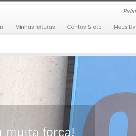
Pala
im
Minhas leituras
Contos & etc
Meus Liv
 muita força!