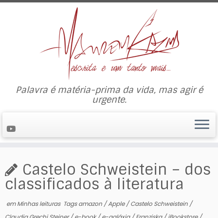
Palavra é matéria-prima da vida, mas agir é
urgente.
Castelo Schweistein – dos
classificados à literatura
em
Minhas leituras
Tags
amazon
/
Apple
/
Castelo Schweistein
/
Claudia Grechi Steiner
/
e-book
/
e-galáxia
/
Franziska
/
iBookstore
/